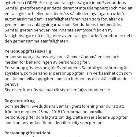
nyheterna i GDPR. För dig som fastighetsägare inom Sveduddens
Samfällighetsförening är detta däremot inte tillämpbart; i och med att
en fastighet och eller tomt överlåts så blir den nya ägaren också
automatiskt medlem i samfällighetsföreningen som förvaltar de
gemensamma anläggningarna inom Sveduddens tomtområde.
Samfälligheten behöver inte inhämta samtycke från en ny
fastighetsägare då ett ägande av en fastighet också innebär en del i
den gemensamma samfälligheten.
Personuppgiftsansvarig
en personuppgiftsansvarige bestämmer ändamålen med och
medlen för behandlingen av personuppgifter.
Personuppgiftsansvarig för Sveduddens Samfällighetsförening är
styrelsen, som behandlar personuppgifter i sin verksamhet och som
bestämmer vilka uppgifter som ska behandlas och skälet till att de
behövs.
Styrelsen kan nås via mail till: styrelsen(at)svedudden.se
Registerutdrag
Som medlem i Sveduddens Samfällighetsförening har du rätt att
från och med den 25 maj 2018 få information om vilka
personuppgifter som lagrats om dig. Detta avser sådana uppgifter
som kan användas för att identifiera dig som person.
Personuppgiftsincident