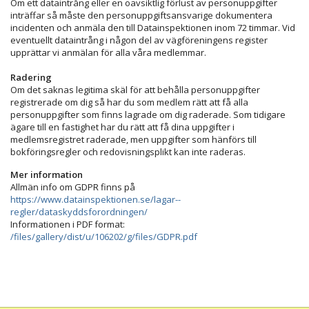
Om ett dataintrång eller en oavsiktlig förlust av personuppgifter
inträffar så måste den personuppgiftsansvarige dokumentera
incidenten och anmäla den till Datainspektionen inom 72 timmar. Vid
eventuellt dataintrång i någon del av vägföreningens register
upprättar vi anmälan för alla våra medlemmar.
Radering
Om det saknas legitima skäl för att behålla personuppgifter
registrerade om dig så har du som medlem rätt att få alla
personuppgifter som finns lagrade om dig raderade. Som tidigare
ägare till en fastighet har du rätt att få dina uppgifter i
medlemsregistret raderade, men uppgifter som hänförs till
bokföringsregler och redovisningsplikt kan inte raderas.
Mer information
Allmän info om GDPR finns på
https://www.datainspektionen.se/lagar--
regler/dataskyddsforordningen/
Informationen i PDF format:
/files/gallery/dist/u/106202/g/files/GDPR.pdf