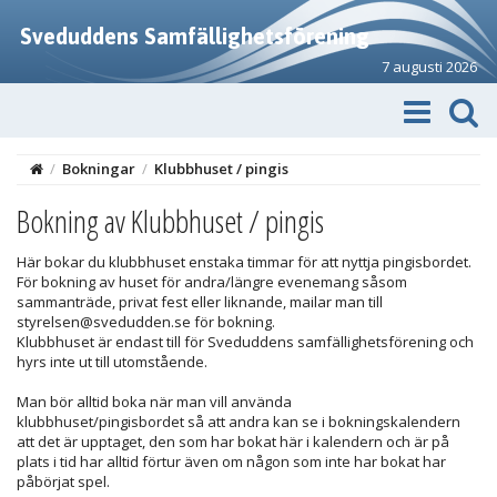
Sveduddens Samfällighetsförening
7 augusti 2026
/
Bokningar
/
Klubbhuset / pingis
Bokning av Klubbhuset / pingis
Här bokar du klubbhuset enstaka timmar för att nyttja pingisbordet.
För bokning av huset för andra/längre evenemang såsom
sammanträde, privat fest eller liknande, mailar man till
styrelsen@svedudden.se för bokning.
Klubbhuset är endast till för Sveduddens samfällighetsförening och
hyrs inte ut till utomstående.
Man bör alltid boka när man vill använda
klubbhuset/pingisbordet så att andra kan se i bokningskalendern
att det är upptaget, den som har bokat här i kalendern och är på
plats i tid har alltid förtur även om någon som inte har bokat har
påbörjat spel.